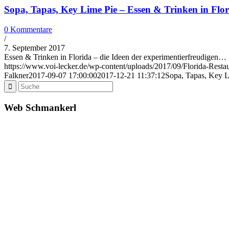
Sopa, Tapas, Key Lime Pie – Essen & Trinken in Flo
0 Kommentare
/
7. September 2017
Essen & Trinken in Florida – die Ideen der experimentierfreudigen…
https://www.voi-lecker.de/wp-content/uploads/2017/09/Florida-Restau
Falkner
2017-09-07 17:00:00
2017-12-21 11:37:12
Sopa, Tapas, Key L
Web Schmankerl