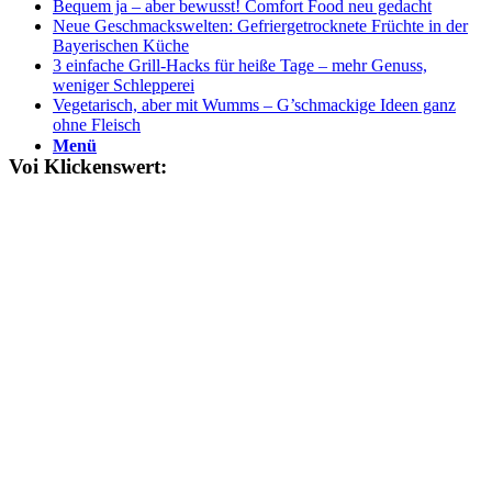
Bequem ja – aber bewusst! Comfort Food neu gedacht
Neue Geschmackswelten: Gefriergetrocknete Früchte in der
Bayerischen Küche
3 einfache Grill-Hacks für heiße Tage – mehr Genuss,
weniger Schlepperei
Vegetarisch, aber mit Wumms – G’schmackige Ideen ganz
ohne Fleisch
Menü
Voi Klickenswert: