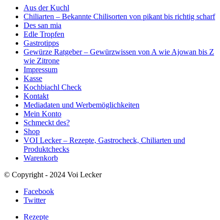
Aus der Kuchl
Chiliarten – Bekannte Chilisorten von pikant bis richtig scharf
Des san mia
Edle Tropfen
Gastrotipps
Gewürze Ratgeber – Gewürzwissen von A wie Ajowan bis Z
wie Zitrone
Impressum
Kasse
Kochbiachl Check
Kontakt
Mediadaten und Werbemöglichkeiten
Mein Konto
Schmeckt des?
Shop
VOI Lecker – Rezepte, Gastrocheck, Chiliarten und
Produktchecks
Warenkorb
© Copyright - 2024 Voi Lecker
Facebook
Twitter
Rezepte