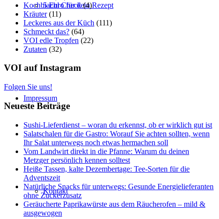
Kochbiachl Check
(4)
5 Euro für dein Rezept
Kräuter
(11)
Leckeres aus der Küch
(111)
Schmeckt das?
(64)
VOI edle Tropfen
(22)
Zutaten
(32)
VOI auf Instagram
Folgen Sie uns!
Impressum
Neueste Beiträge
Sushi-Lieferdienst – woran du erkennst, ob er wirklich gut ist
Salatschalen für die Gastro: Worauf Sie achten sollten, wenn
Ihr Salat unterwegs noch etwas hermachen soll
Vom Landwirt direkt in die Pfanne: Warum du deinen
Metzger persönlich kennen solltest
Heiße Tassen, kalte Dezembertage: Tee-Sorten für die
Adventszeit
Natürliche Snacks für unterwegs: Gesunde Energielieferanten
Kontakt
ohne Zuckerzusatz
Geräucherte Paprikawürste aus dem Räucherofen – mild &
ausgewogen