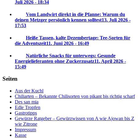
Juli 2026 - 18:34
Vom Landwirt direkt in die Pfanne: Warum du
deinen Metzger persönlich kennen solltest
13. Juli 2026 -
17:53
Heiße Tassen, kalte Dezembertage: Tee-Sorten für
die Adventszeit
11. Juni 2026 - 16:49
Natürliche Snacks für unterwegs: Gesunde
Energielieferanten ohne Zuckerzusatz
11. April 2026 -
15:49
Seiten
Aus der Kuchl
Chiliarten – Bekannte Chilisorten von pikant bis richtig scharf
Des san mia
Edle Tropfen
Gastrotipps
Gewürze Ratgeber – Gewürzwissen von A wie Ajowan bis Z
wie Zitrone
Impressum
Kasse