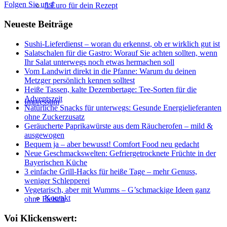
Folgen Sie uns!
5 Euro für dein Rezept
Neueste Beiträge
Sushi-Lieferdienst – woran du erkennst, ob er wirklich gut ist
Salatschalen für die Gastro: Worauf Sie achten sollten, wenn
Ihr Salat unterwegs noch etwas hermachen soll
Vom Landwirt direkt in die Pfanne: Warum du deinen
Metzger persönlich kennen solltest
Heiße Tassen, kalte Dezembertage: Tee-Sorten für die
Adventszeit
Impressum
Natürliche Snacks für unterwegs: Gesunde Energielieferanten
ohne Zuckerzusatz
Geräucherte Paprikawürste aus dem Räucherofen – mild &
ausgewogen
Bequem ja – aber bewusst! Comfort Food neu gedacht
Neue Geschmackswelten: Gefriergetrocknete Früchte in der
Bayerischen Küche
3 einfache Grill-Hacks für heiße Tage – mehr Genuss,
weniger Schlepperei
Vegetarisch, aber mit Wumms – G’schmackige Ideen ganz
Kontakt
ohne Fleisch
Voi Klickenswert: