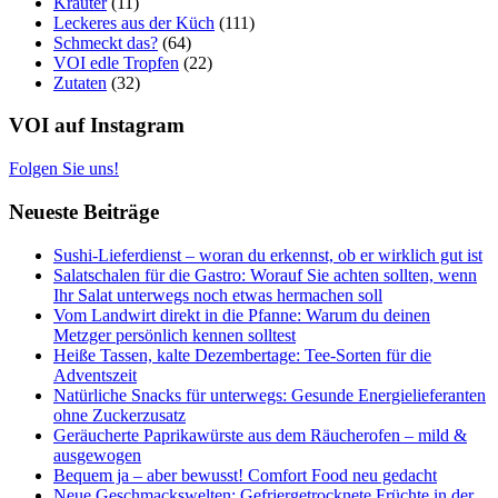
Kräuter
(11)
Leckeres aus der Küch
(111)
Schmeckt das?
(64)
VOI edle Tropfen
(22)
Zutaten
(32)
VOI auf Instagram
Folgen Sie uns!
Neueste Beiträge
Sushi-Lieferdienst – woran du erkennst, ob er wirklich gut ist
Salatschalen für die Gastro: Worauf Sie achten sollten, wenn
Ihr Salat unterwegs noch etwas hermachen soll
Vom Landwirt direkt in die Pfanne: Warum du deinen
Metzger persönlich kennen solltest
Heiße Tassen, kalte Dezembertage: Tee-Sorten für die
Adventszeit
Natürliche Snacks für unterwegs: Gesunde Energielieferanten
ohne Zuckerzusatz
Geräucherte Paprikawürste aus dem Räucherofen – mild &
ausgewogen
Bequem ja – aber bewusst! Comfort Food neu gedacht
Neue Geschmackswelten: Gefriergetrocknete Früchte in der