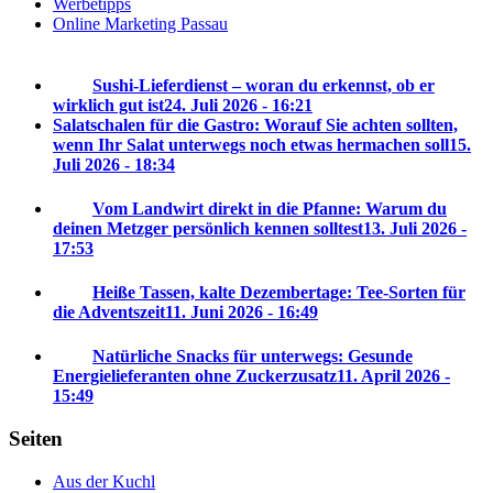
Werbetipps
Online Marketing Passau
Sushi-Lieferdienst – woran du erkennst, ob er
wirklich gut ist
24. Juli 2026 - 16:21
Salatschalen für die Gastro: Worauf Sie achten sollten,
wenn Ihr Salat unterwegs noch etwas hermachen soll
15.
Juli 2026 - 18:34
Vom Landwirt direkt in die Pfanne: Warum du
deinen Metzger persönlich kennen solltest
13. Juli 2026 -
17:53
Heiße Tassen, kalte Dezembertage: Tee-Sorten für
die Adventszeit
11. Juni 2026 - 16:49
Natürliche Snacks für unterwegs: Gesunde
Energielieferanten ohne Zuckerzusatz
11. April 2026 -
15:49
Seiten
Aus der Kuchl