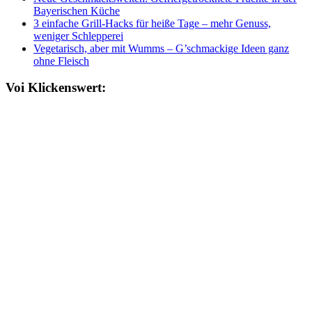
Bayerischen Küche
3 einfache Grill-Hacks für heiße Tage – mehr Genuss,
weniger Schlepperei
Vegetarisch, aber mit Wumms – G’schmackige Ideen ganz
ohne Fleisch
Voi Klickenswert: