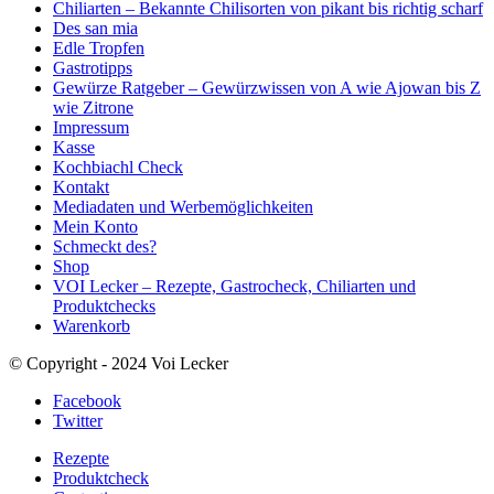
Chiliarten – Bekannte Chilisorten von pikant bis richtig scharf
Des san mia
Edle Tropfen
Gastrotipps
Gewürze Ratgeber – Gewürzwissen von A wie Ajowan bis Z
wie Zitrone
Impressum
Kasse
Kochbiachl Check
Kontakt
Mediadaten und Werbemöglichkeiten
Mein Konto
Schmeckt des?
Shop
VOI Lecker – Rezepte, Gastrocheck, Chiliarten und
Produktchecks
Warenkorb
© Copyright - 2024 Voi Lecker
Facebook
Twitter
Rezepte
Produktcheck