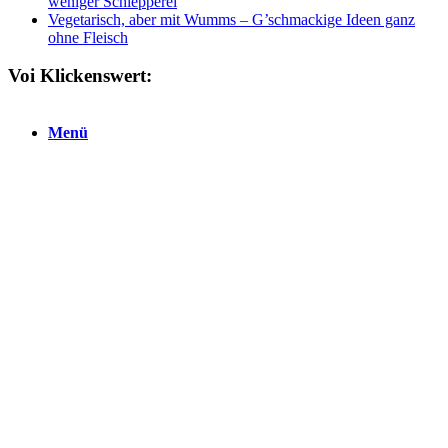
weniger Schlepperei
Vegetarisch, aber mit Wumms – G’schmackige Ideen ganz
ohne Fleisch
Voi Klickenswert:
Menü