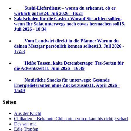
Sushi-Lieferdienst – woran du erkennst, ob er
wirklich gut ist
24. Juli 2026 - 16:21
Salatschalen für die Gastro: Worauf Sie achten sollten,
wenn Ihr Salat unterwegs noch etwas hermachen soll
15.
Juli 2026 - 18:34
Vom Landwirt direkt in die Pfanne: Warum du
deinen Metzger persönlich kennen solltest
13. Juli 2026 -
17:53
Heiße Tassen, kalte Dezembertage: Tee-Sorten für
die Adventszeit
11. Juni 2026 - 16:49
Natürliche Snacks für unterwegs: Gesunde
Energielieferanten ohne Zuckerzusatz
11. April 2026 -
15:49
Seiten
Aus der Kuchl
Chiliarten – Bekannte Chilisorten von pikant bis richtig scharf
Des san mia
Edle Tropfen