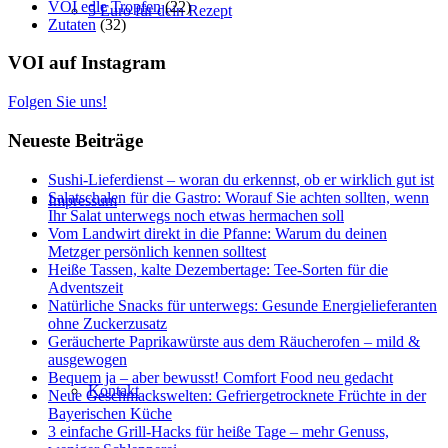
VOI edle Tropfen
(22)
5 Euro für dein Rezept
Zutaten
(32)
VOI auf Instagram
Folgen Sie uns!
Neueste Beiträge
Sushi-Lieferdienst – woran du erkennst, ob er wirklich gut ist
Salatschalen für die Gastro: Worauf Sie achten sollten, wenn
Impressum
Ihr Salat unterwegs noch etwas hermachen soll
Vom Landwirt direkt in die Pfanne: Warum du deinen
Metzger persönlich kennen solltest
Heiße Tassen, kalte Dezembertage: Tee-Sorten für die
Adventszeit
Natürliche Snacks für unterwegs: Gesunde Energielieferanten
ohne Zuckerzusatz
Geräucherte Paprikawürste aus dem Räucherofen – mild &
ausgewogen
Bequem ja – aber bewusst! Comfort Food neu gedacht
Kontakt
Neue Geschmackswelten: Gefriergetrocknete Früchte in der
Bayerischen Küche
3 einfache Grill-Hacks für heiße Tage – mehr Genuss,