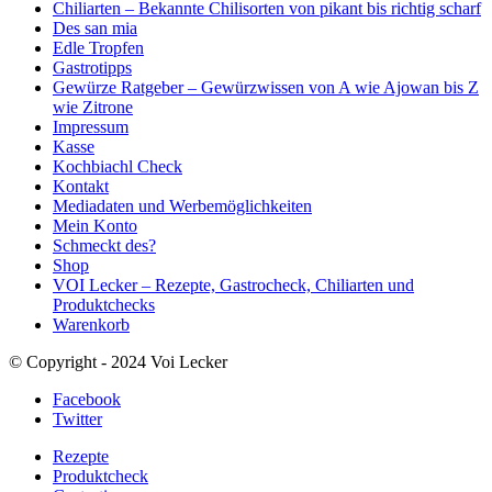
Chiliarten – Bekannte Chilisorten von pikant bis richtig scharf
Des san mia
Edle Tropfen
Gastrotipps
Gewürze Ratgeber – Gewürzwissen von A wie Ajowan bis Z
wie Zitrone
Impressum
Kasse
Kochbiachl Check
Kontakt
Mediadaten und Werbemöglichkeiten
Mein Konto
Schmeckt des?
Shop
VOI Lecker – Rezepte, Gastrocheck, Chiliarten und
Produktchecks
Warenkorb
© Copyright - 2024 Voi Lecker
Facebook
Twitter
Rezepte
Produktcheck