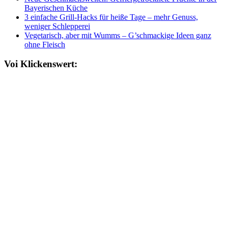
Bayerischen Küche
3 einfache Grill-Hacks für heiße Tage – mehr Genuss,
weniger Schlepperei
Vegetarisch, aber mit Wumms – G’schmackige Ideen ganz
ohne Fleisch
Voi Klickenswert: