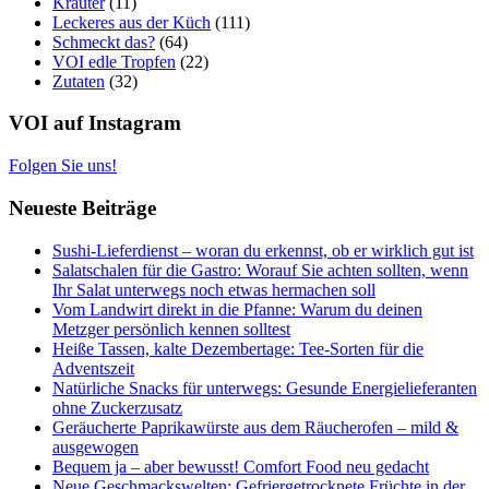
Kräuter
(11)
Leckeres aus der Küch
(111)
Schmeckt das?
(64)
VOI edle Tropfen
(22)
Zutaten
(32)
VOI auf Instagram
Folgen Sie uns!
Neueste Beiträge
Sushi-Lieferdienst – woran du erkennst, ob er wirklich gut ist
Salatschalen für die Gastro: Worauf Sie achten sollten, wenn
Ihr Salat unterwegs noch etwas hermachen soll
Vom Landwirt direkt in die Pfanne: Warum du deinen
Metzger persönlich kennen solltest
Heiße Tassen, kalte Dezembertage: Tee-Sorten für die
Adventszeit
Natürliche Snacks für unterwegs: Gesunde Energielieferanten
ohne Zuckerzusatz
Geräucherte Paprikawürste aus dem Räucherofen – mild &
ausgewogen
Bequem ja – aber bewusst! Comfort Food neu gedacht
Neue Geschmackswelten: Gefriergetrocknete Früchte in der