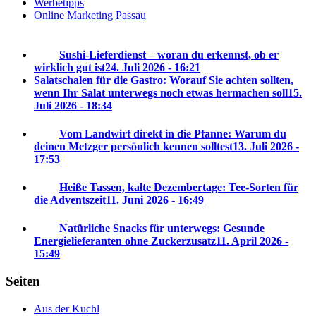
Werbetipps
Online Marketing Passau
Sushi-Lieferdienst – woran du erkennst, ob er
wirklich gut ist
24. Juli 2026 - 16:21
Salatschalen für die Gastro: Worauf Sie achten sollten,
wenn Ihr Salat unterwegs noch etwas hermachen soll
15.
Juli 2026 - 18:34
Vom Landwirt direkt in die Pfanne: Warum du
deinen Metzger persönlich kennen solltest
13. Juli 2026 -
17:53
Heiße Tassen, kalte Dezembertage: Tee-Sorten für
die Adventszeit
11. Juni 2026 - 16:49
Natürliche Snacks für unterwegs: Gesunde
Energielieferanten ohne Zuckerzusatz
11. April 2026 -
15:49
Seiten
Aus der Kuchl