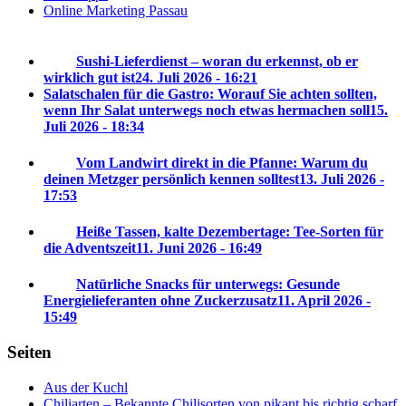
Online Marketing Passau
Sushi-Lieferdienst – woran du erkennst, ob er
wirklich gut ist
24. Juli 2026 - 16:21
Salatschalen für die Gastro: Worauf Sie achten sollten,
wenn Ihr Salat unterwegs noch etwas hermachen soll
15.
Juli 2026 - 18:34
Vom Landwirt direkt in die Pfanne: Warum du
deinen Metzger persönlich kennen solltest
13. Juli 2026 -
17:53
Heiße Tassen, kalte Dezembertage: Tee-Sorten für
die Adventszeit
11. Juni 2026 - 16:49
Natürliche Snacks für unterwegs: Gesunde
Energielieferanten ohne Zuckerzusatz
11. April 2026 -
15:49
Seiten
Aus der Kuchl
Chiliarten – Bekannte Chilisorten von pikant bis richtig scharf