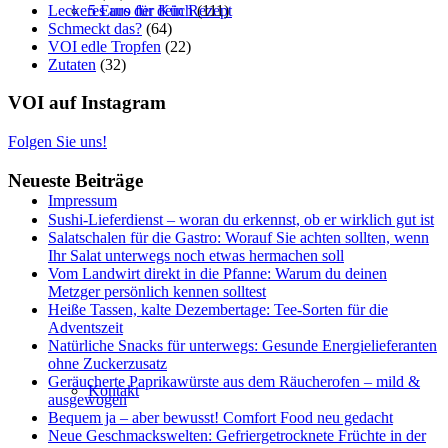
Leckeres aus der Küch
(111)
5 Euro für dein Rezept
Schmeckt das?
(64)
VOI edle Tropfen
(22)
Zutaten
(32)
VOI auf Instagram
Folgen Sie uns!
Neueste Beiträge
Impressum
Sushi-Lieferdienst – woran du erkennst, ob er wirklich gut ist
Salatschalen für die Gastro: Worauf Sie achten sollten, wenn
Ihr Salat unterwegs noch etwas hermachen soll
Vom Landwirt direkt in die Pfanne: Warum du deinen
Metzger persönlich kennen solltest
Heiße Tassen, kalte Dezembertage: Tee-Sorten für die
Adventszeit
Natürliche Snacks für unterwegs: Gesunde Energielieferanten
ohne Zuckerzusatz
Geräucherte Paprikawürste aus dem Räucherofen – mild &
Kontakt
ausgewogen
Bequem ja – aber bewusst! Comfort Food neu gedacht
Neue Geschmackswelten: Gefriergetrocknete Früchte in der