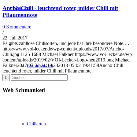
Zutaten
Ancho-Chili - leuchtend roter, milder Chili mit
Pflaumennote
0 Kommentare
/
22. Juli 2017
Es gibts zahllose Chilisorten, und jede hat Ihre besondere Note.…
https://www.voi-lecker.de/wp-content/uploads/2017/07/Ancho-
Chili.jpg
1125
1688
Michael Falkner
https://www.voi-lecker.de/wp-
content/uploads/2019/02/VOI-Lecker-Logo-neu2019.png
Michael
Falkner
2017-07-22 21:10:23
2018-05-02 19:41:58
Ancho-Chili -
Grundzutaten
leuchtend roter, milder Chili mit Pflaumennote
Web Schmankerl
Chiliarten