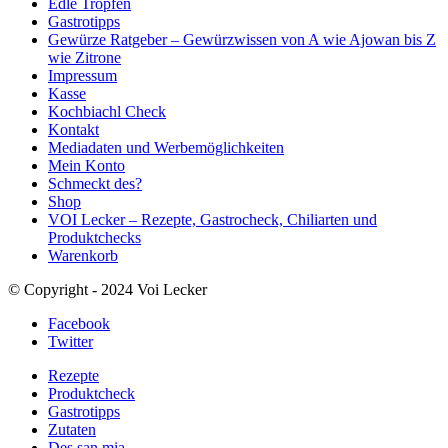
Edle Tropfen
Gastrotipps
Gewürze Ratgeber – Gewürzwissen von A wie Ajowan bis Z
wie Zitrone
Impressum
Kasse
Kochbiachl Check
Kontakt
Mediadaten und Werbemöglichkeiten
Mein Konto
Schmeckt des?
Shop
VOI Lecker – Rezepte, Gastrocheck, Chiliarten und
Produktchecks
Warenkorb
© Copyright - 2024 Voi Lecker
Facebook
Twitter
Rezepte
Produktcheck
Gastrotipps
Zutaten
Des san mia