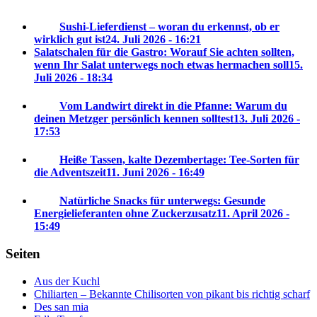
Sushi-Lieferdienst – woran du erkennst, ob er
wirklich gut ist
24. Juli 2026 - 16:21
Salatschalen für die Gastro: Worauf Sie achten sollten,
wenn Ihr Salat unterwegs noch etwas hermachen soll
15.
Juli 2026 - 18:34
Vom Landwirt direkt in die Pfanne: Warum du
deinen Metzger persönlich kennen solltest
13. Juli 2026 -
17:53
Heiße Tassen, kalte Dezembertage: Tee-Sorten für
die Adventszeit
11. Juni 2026 - 16:49
Natürliche Snacks für unterwegs: Gesunde
Energielieferanten ohne Zuckerzusatz
11. April 2026 -
15:49
Seiten
Aus der Kuchl
Chiliarten – Bekannte Chilisorten von pikant bis richtig scharf
Des san mia