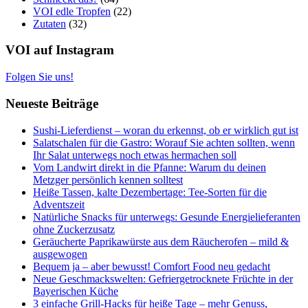
VOI edle Tropfen
(22)
Zutaten
(32)
VOI auf Instagram
Folgen Sie uns!
Neueste Beiträge
Sushi-Lieferdienst – woran du erkennst, ob er wirklich gut ist
Salatschalen für die Gastro: Worauf Sie achten sollten, wenn
Ihr Salat unterwegs noch etwas hermachen soll
Vom Landwirt direkt in die Pfanne: Warum du deinen
Metzger persönlich kennen solltest
Heiße Tassen, kalte Dezembertage: Tee-Sorten für die
Adventszeit
Natürliche Snacks für unterwegs: Gesunde Energielieferanten
ohne Zuckerzusatz
Geräucherte Paprikawürste aus dem Räucherofen – mild &
ausgewogen
Bequem ja – aber bewusst! Comfort Food neu gedacht
Neue Geschmackswelten: Gefriergetrocknete Früchte in der
Bayerischen Küche
3 einfache Grill-Hacks für heiße Tage – mehr Genuss,