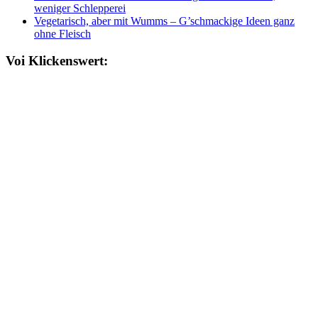
weniger Schlepperei
Vegetarisch, aber mit Wumms – G’schmackige Ideen ganz
ohne Fleisch
Voi Klickenswert: