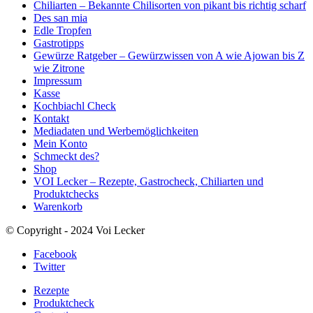
Chiliarten – Bekannte Chilisorten von pikant bis richtig scharf
Des san mia
Edle Tropfen
Gastrotipps
Gewürze Ratgeber – Gewürzwissen von A wie Ajowan bis Z
wie Zitrone
Impressum
Kasse
Kochbiachl Check
Kontakt
Mediadaten und Werbemöglichkeiten
Mein Konto
Schmeckt des?
Shop
VOI Lecker – Rezepte, Gastrocheck, Chiliarten und
Produktchecks
Warenkorb
© Copyright - 2024 Voi Lecker
Facebook
Twitter
Rezepte
Produktcheck