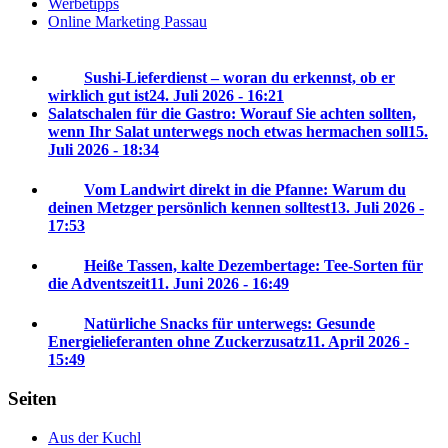
Werbetipps
Online Marketing Passau
Sushi-Lieferdienst – woran du erkennst, ob er
wirklich gut ist
24. Juli 2026 - 16:21
Salatschalen für die Gastro: Worauf Sie achten sollten,
wenn Ihr Salat unterwegs noch etwas hermachen soll
15.
Juli 2026 - 18:34
Vom Landwirt direkt in die Pfanne: Warum du
deinen Metzger persönlich kennen solltest
13. Juli 2026 -
17:53
Heiße Tassen, kalte Dezembertage: Tee-Sorten für
die Adventszeit
11. Juni 2026 - 16:49
Natürliche Snacks für unterwegs: Gesunde
Energielieferanten ohne Zuckerzusatz
11. April 2026 -
15:49
Seiten
Aus der Kuchl