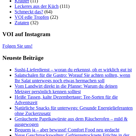
Kräuter
(11)
Leckeres aus der Küch
(111)
Schmeckt das?
(64)
VOI edle Tropfen
(22)
Zutaten
(32)
VOI auf Instagram
Folgen Sie uns!
Neueste Beiträge
Sushi-Lieferdienst – woran du erkennst, ob er wirklich gut ist
Salatschalen für die Gastro: Worauf Sie achten sollten, wenn
Ihr Salat unterwegs noch etwas hermachen soll
Vom Landwirt direkt in die Pfanne: Warum du deinen
Metzger persönlich kennen solltest
Heiße Tassen, kalte Dezembertage: Tee-Sorten für die
Adventszeit
Natürliche Snacks für unterwegs: Gesunde Energielieferanten
ohne Zuckerzusatz
Geräucherte Paprikawürste aus dem Räucherofen – mild &
ausgewogen
Bequem ja – aber bewusst! Comfort Food neu gedacht
Neue Geschmackswelten: Gefriergetrocknete Früchte in der