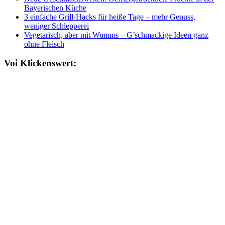
Bayerischen Küche
3 einfache Grill-Hacks für heiße Tage – mehr Genuss,
weniger Schlepperei
Vegetarisch, aber mit Wumms – G’schmackige Ideen ganz
ohne Fleisch
Voi Klickenswert: