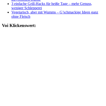
3 einfache Grill-Hacks für heiße Tage – mehr Genuss,
weniger Schlepperei
Vegetarisch, aber mit Wumms – G’schmackige Ideen ganz
ohne Fleisch
Voi Klickenswert: