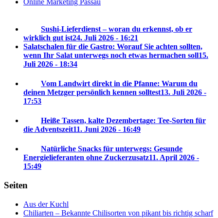
Online Marketing Passau
Sushi-Lieferdienst – woran du erkennst, ob er
wirklich gut ist
24. Juli 2026 - 16:21
Salatschalen für die Gastro: Worauf Sie achten sollten,
wenn Ihr Salat unterwegs noch etwas hermachen soll
15.
Juli 2026 - 18:34
Vom Landwirt direkt in die Pfanne: Warum du
deinen Metzger persönlich kennen solltest
13. Juli 2026 -
17:53
Heiße Tassen, kalte Dezembertage: Tee-Sorten für
die Adventszeit
11. Juni 2026 - 16:49
Natürliche Snacks für unterwegs: Gesunde
Energielieferanten ohne Zuckerzusatz
11. April 2026 -
15:49
Seiten
Aus der Kuchl
Chiliarten – Bekannte Chilisorten von pikant bis richtig scharf