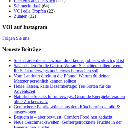
Leckeres aus der Küch
(111)
Schmeckt das?
(64)
VOI edle Tropfen
(22)
Zutaten
(32)
VOI auf Instagram
Folgen Sie uns!
Neueste Beiträge
Sushi-Lieferdienst – woran du erkennst, ob er wirklich gut ist
Salatschalen für die Gastro: Worauf Sie achten sollten, wenn
Ihr Salat unterwegs noch etwas hermachen soll
Vom Landwirt direkt in die Pfanne: Warum du deinen
Metzger persönlich kennen solltest
Heiße Tassen, kalte Dezembertage: Tee-Sorten für die
Adventszeit
Natürliche Snacks für unterwegs: Gesunde Energielieferanten
ohne Zuckerzusatz
Geräucherte Paprikawürste aus dem Räucherofen – mild &
ausgewogen
Bequem ja – aber bewusst! Comfort Food neu gedacht
Neue Geschmackswelten: Gefriergetrocknete Früchte in der
Bayerischen Küche