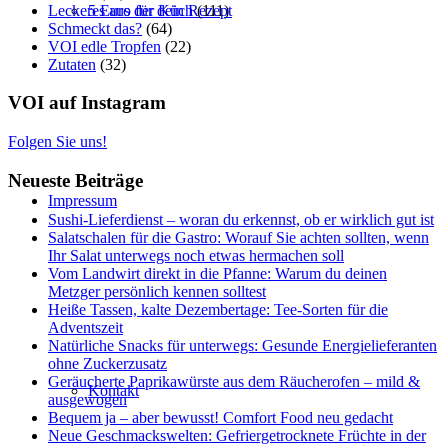
Leckeres aus der Küch
(111)
5 Euro für dein Rezept
Schmeckt das?
(64)
VOI edle Tropfen
(22)
Zutaten
(32)
VOI auf Instagram
Folgen Sie uns!
Neueste Beiträge
Impressum
Sushi-Lieferdienst – woran du erkennst, ob er wirklich gut ist
Salatschalen für die Gastro: Worauf Sie achten sollten, wenn
Ihr Salat unterwegs noch etwas hermachen soll
Vom Landwirt direkt in die Pfanne: Warum du deinen
Metzger persönlich kennen solltest
Heiße Tassen, kalte Dezembertage: Tee-Sorten für die
Adventszeit
Natürliche Snacks für unterwegs: Gesunde Energielieferanten
ohne Zuckerzusatz
Geräucherte Paprikawürste aus dem Räucherofen – mild &
Kontakt
ausgewogen
Bequem ja – aber bewusst! Comfort Food neu gedacht
Neue Geschmackswelten: Gefriergetrocknete Früchte in der