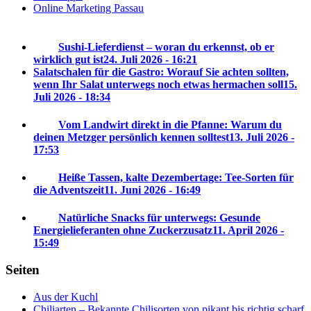
Online Marketing Passau
Sushi-Lieferdienst – woran du erkennst, ob er
wirklich gut ist
24. Juli 2026 - 16:21
Salatschalen für die Gastro: Worauf Sie achten sollten,
wenn Ihr Salat unterwegs noch etwas hermachen soll
15.
Juli 2026 - 18:34
Vom Landwirt direkt in die Pfanne: Warum du
deinen Metzger persönlich kennen solltest
13. Juli 2026 -
17:53
Heiße Tassen, kalte Dezembertage: Tee-Sorten für
die Adventszeit
11. Juni 2026 - 16:49
Natürliche Snacks für unterwegs: Gesunde
Energielieferanten ohne Zuckerzusatz
11. April 2026 -
15:49
Seiten
Aus der Kuchl
Chiliarten – Bekannte Chilisorten von pikant bis richtig scharf