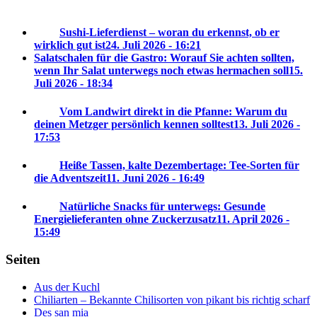
Sushi-Lieferdienst – woran du erkennst, ob er
wirklich gut ist
24. Juli 2026 - 16:21
Salatschalen für die Gastro: Worauf Sie achten sollten,
wenn Ihr Salat unterwegs noch etwas hermachen soll
15.
Juli 2026 - 18:34
Vom Landwirt direkt in die Pfanne: Warum du
deinen Metzger persönlich kennen solltest
13. Juli 2026 -
17:53
Heiße Tassen, kalte Dezembertage: Tee-Sorten für
die Adventszeit
11. Juni 2026 - 16:49
Natürliche Snacks für unterwegs: Gesunde
Energielieferanten ohne Zuckerzusatz
11. April 2026 -
15:49
Seiten
Aus der Kuchl
Chiliarten – Bekannte Chilisorten von pikant bis richtig scharf
Des san mia