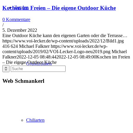
Zutaten
Kochen im Freien – Die eigene Outdoor Küche
0 Kommentare
/
5. Dezember 2022
Eine Outdoor Küche kann den eigenen Garten oder die Terrasse…
https://www.voi-lecker.de/wp-content/uploads/2022/12/Bild1.jpg
416
624
Michael Falkner
https://www.voi-lecker.de/wp-
content/uploads/2019/02/VOI-Lecker-Logo-neu2019.png
Michael
Falkner
2022-12-05 08:48:44
2022-12-05 08:49:00
Kochen im Freien
– Die eigene Outdoor Küche
Grundzutaten
Web Schmankerl
Chiliarten