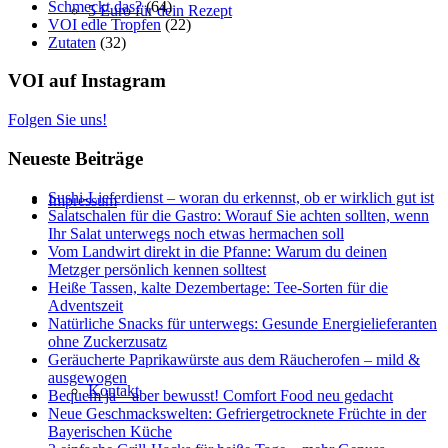
Schmeckt das?
(64)
5 Euro für dein Rezept
VOI edle Tropfen
(22)
Zutaten
(32)
VOI auf Instagram
Folgen Sie uns!
Neueste Beiträge
Sushi-Lieferdienst – woran du erkennst, ob er wirklich gut ist
Impressum
Salatschalen für die Gastro: Worauf Sie achten sollten, wenn
Ihr Salat unterwegs noch etwas hermachen soll
Vom Landwirt direkt in die Pfanne: Warum du deinen
Metzger persönlich kennen solltest
Heiße Tassen, kalte Dezembertage: Tee-Sorten für die
Adventszeit
Natürliche Snacks für unterwegs: Gesunde Energielieferanten
ohne Zuckerzusatz
Geräucherte Paprikawürste aus dem Räucherofen – mild &
ausgewogen
Kontakt
Bequem ja – aber bewusst! Comfort Food neu gedacht
Neue Geschmackswelten: Gefriergetrocknete Früchte in der
Bayerischen Küche