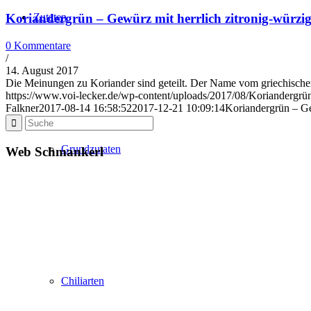
Zutaten
Koriandergrün – Gewürz mit herrlich zitronig-würz
0 Kommentare
/
14. August 2017
Die Meinungen zu Koriander sind geteilt. Der Name vom griechisc
https://www.voi-lecker.de/wp-content/uploads/2017/08/Koriandergrü
Falkner
2017-08-14 16:58:52
2017-12-21 10:09:14
Koriandergrün – Ge
Grundzutaten
Web Schmankerl
Chiliarten