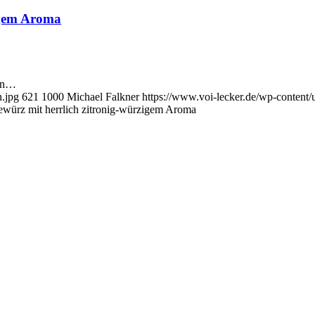
igem Aroma
hen…
n.jpg
621
1000
Michael Falkner
https://www.voi-lecker.de/wp-conten
würz mit herrlich zitronig-würzigem Aroma